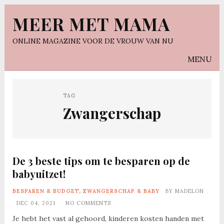
MEER MET MAMA
ONLINE MAGAZINE VOOR DE VROUW VAN NU
MENU
TAG
Zwangerschap
De 3 beste tips om te besparen op de
babyuitzet!
BESPAREN & BUDGET
,
ZWANGERSCHAP & BABY
BY
MADELON
DEC 04, 2021
NO COMMENTS
Je hebt het vast al gehoord, kinderen kosten handen met