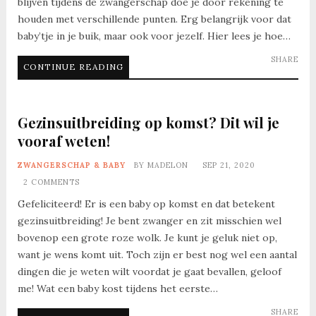
blijven tijdens de zwangerschap doe je door rekening te
houden met verschillende punten. Erg belangrijk voor dat
baby’tje in je buik, maar ook voor jezelf. Hier lees je hoe…
SHARE
CONTINUE READING
Gezinsuitbreiding op komst? Dit wil je
vooraf weten!
ZWANGERSCHAP & BABY
BY
MADELON
SEP 21, 2020
2 COMMENTS
Gefeliciteerd! Er is een baby op komst en dat betekent
gezinsuitbreiding! Je bent zwanger en zit misschien wel
bovenop een grote roze wolk. Je kunt je geluk niet op,
want je wens komt uit. Toch zijn er best nog wel een aantal
dingen die je weten wilt voordat je gaat bevallen, geloof
me! Wat een baby kost tijdens het eerste…
SHARE