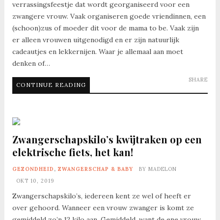
verrassingsfeestje dat wordt georganiseerd voor een
zwangere vrouw. Vaak organiseren goede vriendinnen, een
(schoon)zus of moeder dit voor de mama to be. Vaak zijn
er alleen vrouwen uitgenodigd en er zijn natuurlijk
cadeautjes en lekkernijen. Waar je allemaal aan moet
denken of…
SHARE
CONTINUE READING
Zwangerschapskilo’s kwijtraken op een
elektrische fiets, het kan!
GEZONDHEID
,
ZWANGERSCHAP & BABY
BY
MADELON
OKT 10, 2019
Zwangerschapskilo’s, iedereen kent ze wel of heeft er
over gehoord. Wanneer een vrouw zwanger is komt ze
gemiddeld zo’n 12 kilo aan. Gemiddeld, want de ene vrouw