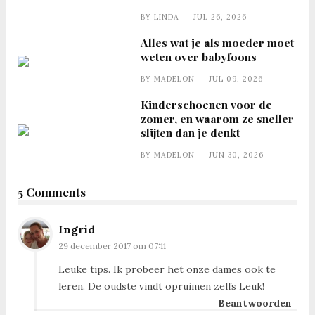
BY
LINDA
JUL 26, 2026
Alles wat je als moeder moet
weten over babyfoons
BY
MADELON
JUL 09, 2026
Kinderschoenen voor de
zomer, en waarom ze sneller
slijten dan je denkt
BY
MADELON
JUN 30, 2026
5 Comments
Ingrid
29 december 2017 om 07:11
Leuke tips. Ik probeer het onze dames ook te
leren. De oudste vindt opruimen zelfs Leuk!
Beantwoorden