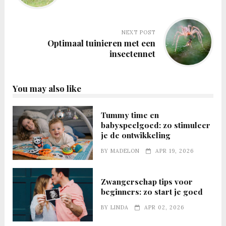
NEXT POST
Optimaal tuinieren met een
insectennet
You may also like
Tummy time en
babyspeelgoed: zo stimuleer
je de ontwikkeling
BY
MADELON
APR 19, 2026
Zwangerschap tips voor
beginners: zo start je goed
BY
LINDA
APR 02, 2026