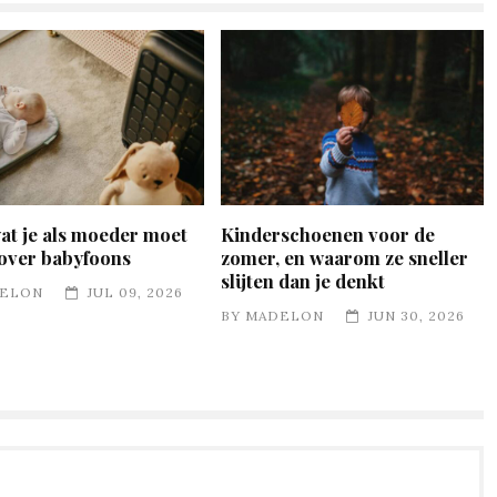
wat je als moeder moet
Kinderschoenen voor de
over babyfoons
zomer, en waarom ze sneller
slijten dan je denkt
ELON
JUL 09, 2026
BY
MADELON
JUN 30, 2026