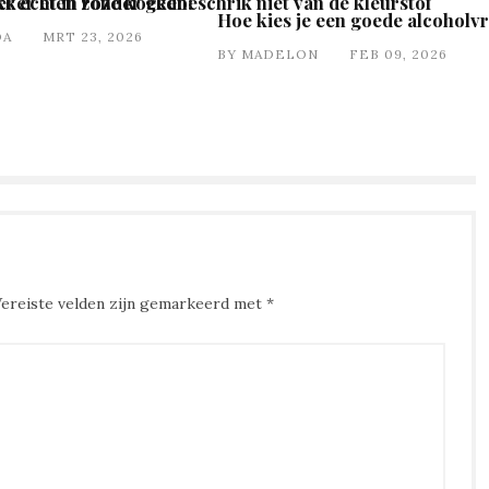
kker eten zonder gedoe
 er echt in roze koeken: schrik niet van de kleurstof
Hoe kies je een goede alcoholvr
DA
MRT 23, 2026
BY
MADELON
FEB 09, 2026
Vereiste velden zijn gemarkeerd met
*