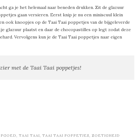
acht ga je het helemaal naar beneden drukken. Zit de glazuur
ppetjes gaan versieren. Eerst knip je nu een miniscuul klein
ten ook knoopjes op de Taai Taai poppetjes van de bijgeleverde
tje glazuur plaatst en daar de chocopastilles op legt zodat deze
tgehard. Vervolgens kun je de Taai Taai poppetjes naar eigen
ezier met de Taai Taai poppetjes!
EPGOED
,
TAAI TAAI
,
TAAI TAAI POPPETJES
,
ZOETIGHEID