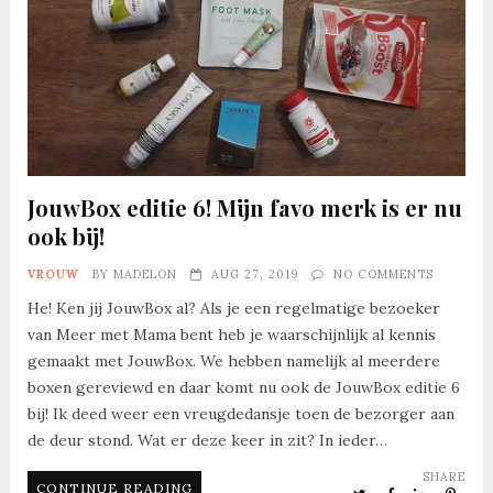
JouwBox editie 6! Mijn favo merk is er nu
ook bij!
VROUW
BY
MADELON
AUG 27, 2019
NO COMMENTS
He! Ken jij JouwBox al? Als je een regelmatige bezoeker
van Meer met Mama bent heb je waarschijnlijk al kennis
gemaakt met JouwBox. We hebben namelijk al meerdere
boxen gereviewd en daar komt nu ook de JouwBox editie 6
bij! Ik deed weer een vreugdedansje toen de bezorger aan
de deur stond. Wat er deze keer in zit? In ieder…
SHARE
CONTINUE READING