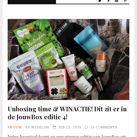
Unboxing time & WINACTIE! Dit zit er in
de JouwBox editie 4!
VROUW
BY
MADELON
FEB 22, 2019
19 COMMENTS
Ieder kwartaal komt er een nieuwe editie van JouwBox uit