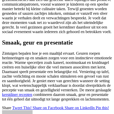
communicatiepatronen, vooral wanneer je kinderen op een speelse
manier betrekt bij kleine culinaire taken. Terwijl groenten worden
gesneden of sauzen zachtjes inkoken, ontstaat er vanzelf een sfeer
waarin je verhalen deelt en verwachtingen bespreekt. Je voelt dat
deze momenten vaak net zo waardevol zijn als het uiteindelijke
gerecht. In veel gezinnen groeit het kerstdiner daardoor uit tot een
sociaal evenement waarin iedereen zich gehoord en betrokken voelt.
Smaak, geur en presentatie
Zintuigen bepalen hoe je een maaltijd ervaart. Geuren roepen
herinneringen op en smaken zorgen voor een instinctieve emotionele
reactie. Warme specerijen zoals kaneel, nootmuskaat en kruidnagel
creëren een huiselijke sfeer die veel mensen associëren met kerst.
Daarnaast speelt presentatie een belangrijke rol. Versiering op tafel,
zachte verlichting en mooie schalen stimuleren een gevoel van rust
en saamhorigheid. Je geniet meer van gerechten wanneer de setting
klopt, wat wetenschappelijk verklaarbaar is doordat sfeerprikkels de
perceptie van smaak en gezelligheid versterken. De meest geslaagde
kerstdiner recepten
combineren daarom smaak, geur en presentatie
tot één geheel dat uitnodigt tot lange gesprekken en lachmomenten.
Share
Tweet This!
Share on Facebook
Share on LinkedIn
Pin this!