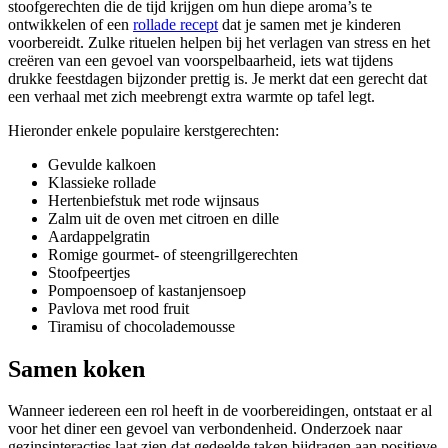
stoofgerechten die de tijd krijgen om hun diepe aroma’s te
ontwikkelen of een
rollade recept
dat je samen met je kinderen
voorbereidt. Zulke rituelen helpen bij het verlagen van stress en het
creëren van een gevoel van voorspelbaarheid, iets wat tijdens
drukke feestdagen bijzonder prettig is. Je merkt dat een gerecht dat
een verhaal met zich meebrengt extra warmte op tafel legt.
Hieronder enkele populaire kerstgerechten:
Gevulde kalkoen
Klassieke rollade
Hertenbiefstuk met rode wijnsaus
Zalm uit de oven met citroen en dille
Aardappelgratin
Romige gourmet- of steengrillgerechten
Stoofpeertjes
Pompoensoep of kastanjensoep
Pavlova met rood fruit
Tiramisu of chocolademousse
Samen koken
Wanneer iedereen een rol heeft in de voorbereidingen, ontstaat er al
voor het diner een gevoel van verbondenheid. Onderzoek naar
gezinsinteracties laat zien dat gedeelde taken bijdragen aan positieve