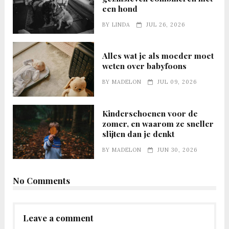
een hond
BY
LINDA
JUL 26, 2026
Alles wat je als moeder moet
weten over babyfoons
BY
MADELON
JUL 09, 2026
Kinderschoenen voor de
zomer, en waarom ze sneller
slijten dan je denkt
BY
MADELON
JUN 30, 2026
No Comments
Leave a comment