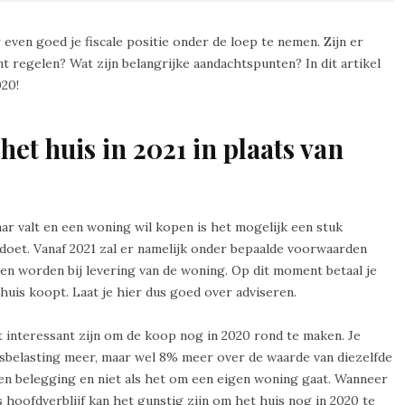
r even goed je fiscale positie onder de loep te nemen. Zijn er
nt regelen? Wat zijn belangrijke aandachtspunten? In dit artikel
020!
p het huis in 2021 in plaats van
aar valt en een woning wil kopen is het mogelijk een stuk
1 doet. Vanaf 2021 zal er namelijk onder bepaalde voorwaarden
n worden bij levering van de woning. Op dit moment betaal je
uis koopt. Laat je hier dus goed over adviseren.
t interessant zijn om de koop nog in 2020 rond te maken. Je
tsbelasting meer, maar wel 8% meer over de waarde van diezelfde
 een belegging en niet als het om een eigen woning gaat. Wanneer
s hoofdverblijf kan het gunstig zijn om het huis nog in 2020 te