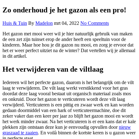
Zo onderhoud je het gazon als een pro!
Huis & Tuin
By
Madelon
mrt 04, 2022
No Comments
Het gazon met mooi weer wil je hier natuurlijk gebruik van maken
de een zet zijn tuinset erop de ander heeft een speeltuin voor de
kinderen. Maar hoe hou je dit gazon nu mooi, en zorg je ervoor dat
het er weer perfect uitziet na de winter? Dat vertellen wij je allemaal
in dit artikel.
Het verwijderen van de viltlaag
Iedereen wil het perfecte gazon, daarom is het belangrijk om de vilt
laag te verwijderen. De vilt laag werkt verstikkend voor het gras
doordat deze laag vooral bestaat uit organisch materiaal zoals mos
en onkruid. Door het gazon te verticuteren wordt deze vilt laag
verwijderd. Verticuteren is een pittig en zwaar werk en kan worden
gedaan doormiddel van een hark of verticuteermachine, doe dit
zeker vaker dan een keer per jaar zo blijft het gazon mooi en wordt
het werk minder zwaar. Na het verticuteren is er een kans dat er kale
plekken zijn ontstaan deze kun je eenvoudig opvullen door
nieuw
graszaad te zaaien
. En voilà binnen de kortste keren is u gazon weer
in perfecte staat.