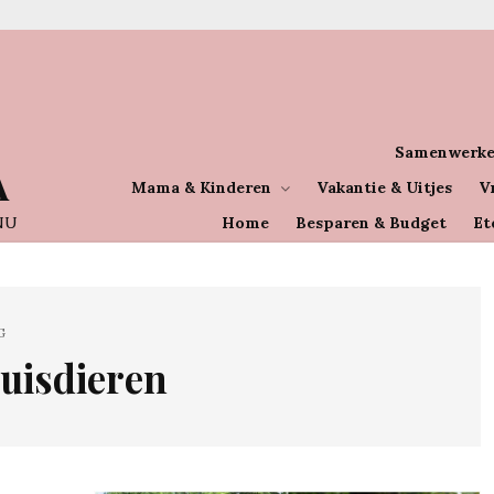
Samenwerke
A
Mama & Kinderen
Vakantie & Uitjes
V
NU
Home
Besparen & Budget
Et
G
uisdieren