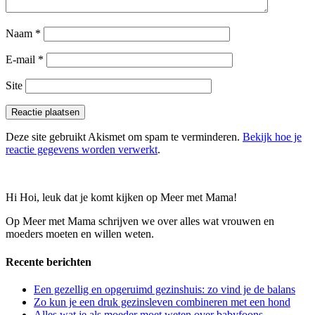
Naam
*
E-mail
*
Site
Deze site gebruikt Akismet om spam te verminderen.
Bekijk hoe je
reactie gegevens worden verwerkt
.
Hi Hoi, leuk dat je komt kijken op Meer met Mama!
Op Meer met Mama schrijven we over alles wat vrouwen en
moeders moeten en willen weten.
Recente berichten
Een gezellig en opgeruimd gezinshuis: zo vind je de balans
Zo kun je een druk gezinsleven combineren met een hond
Alles wat je als moeder moet weten over babyfoons