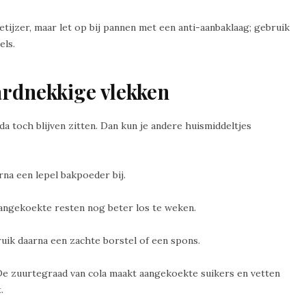
etijzer, maar let op bij pannen met een anti-aanbaklaag; gebruik
els.
ardnekkige vlekken
a toch blijven zitten. Dan kun je andere huismiddeltjes
rna een lepel bakpoeder bij.
aangekoekte resten nog beter los te weken.
ruik daarna een zachte borstel of een spons.
De zuurtegraad van cola maakt aangekoekte suikers en vetten
.