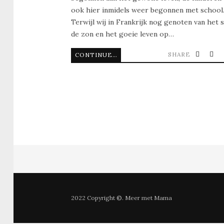
ook hier inmidels weer begonnen met school
Terwijl wij in Frankrijk nog genoten van het s
de zon en het goeie leven op…
SHARE
CONTINUE READING
2022 Copyright ©. Meer met Mama