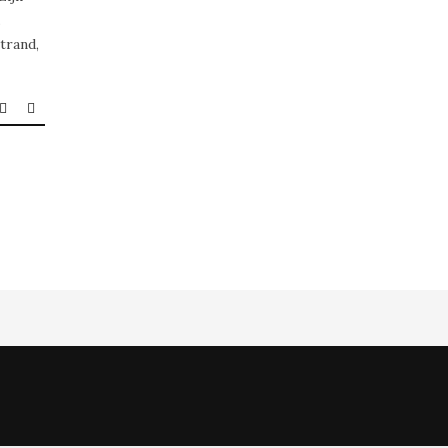
.
trand,