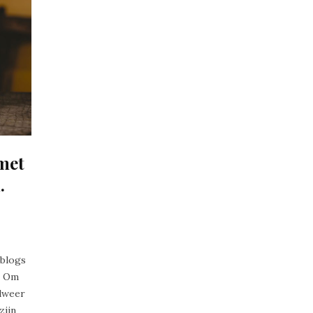
met
.
 blogs
n. Om
alweer
zijn