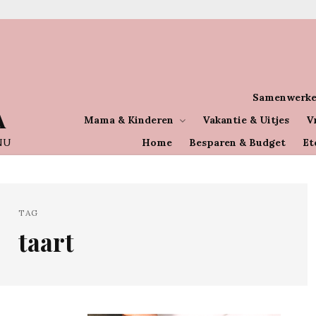
Samenwerke
A
Mama & Kinderen
Vakantie & Uitjes
V
NU
Home
Besparen & Budget
Et
TAG
taart