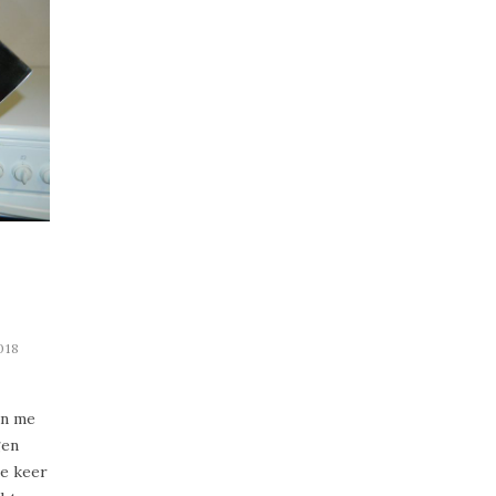
018
an me
gen
e keer