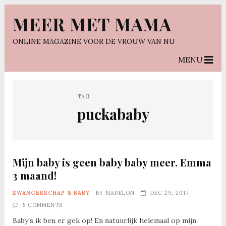
MEER MET MAMA
ONLINE MAGAZINE VOOR DE VROUW VAN NU
MENU
TAG
puckababy
Mijn baby is geen baby baby meer. Emma
3 maand!
ZWANGERSCHAP & BABY
BY
MADELON
DEC 29, 2017
5 COMMENTS
Baby’s ik ben er gek op! En natuurlijk helemaal op mijn