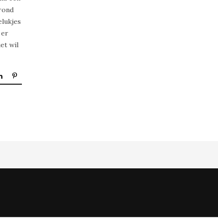
 rond
elukjes
 er
et wil