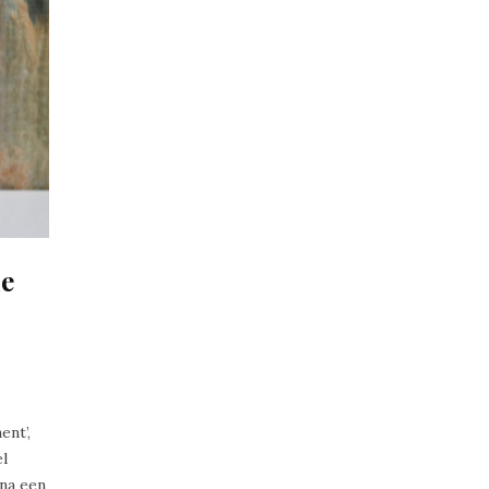
ie
ent’,
el
na een