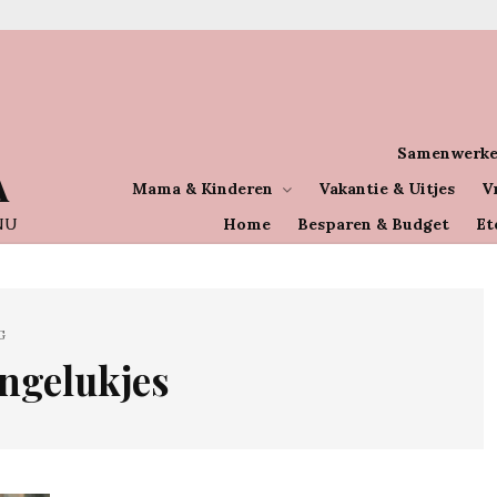
Samenwerke
A
Mama & Kinderen
Vakantie & Uitjes
V
NU
Home
Besparen & Budget
Et
G
ngelukjes