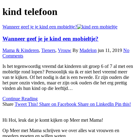
kind telefoon
Wanneer geef je je kind een mobieltje?
Wanneer geef je je kind een mobieltje?
Mama & Kinderen
,
Tieners
,
Vrouw
By
Madelon
jun 11, 2019
No
Comments
Is het tegenwoordig vreemd dat kinderen uit groep 6 of 7 al met een
mobieltje rond lopen? Persoonlijk sta ik er niet heel vreemd meer
van te kijken. Of het nodig is dat is een tweede. Er zijn ouders die
het pure onzin vinden, maar er zijn ook ouders die het erg prettig
vinden als hun kind op die leeftijd…
Continue Reading
Share
Tweet This!
Share on Facebook
Share on LinkedIn
Pin this!
Hi Hoi, leuk dat je komt kijken op Meer met Mama!
Op Meer met Mama schrijven we over alles wat vrouwen en
moeders moeten en willen weten.