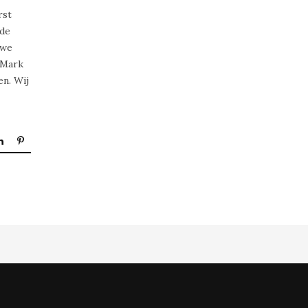
rst
 de
 we
 Mark
en. Wij