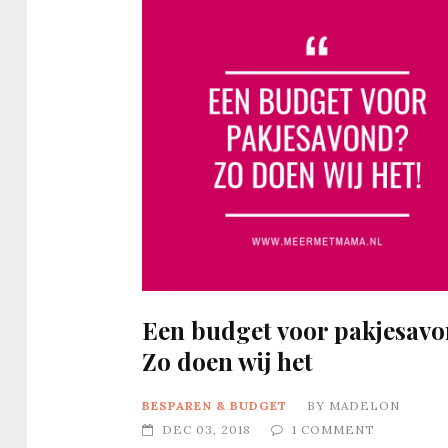
Een budget voor pakjesav
Zo doen wij het
BESPAREN & BUDGET
BY
MADELON
DEC 03, 2018
1 COMMENT