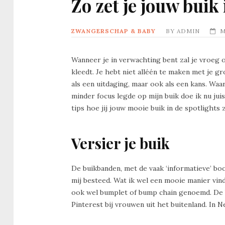
Zo zet je jouw buik 
ZWANGERSCHAP & BABY
BY
ADMIN
M
Wanneer je in verwachting bent zal je vroeg o
kleedt. Je hebt niet alléén te maken met je gro
als een uitdaging, maar ook als een kans. Waar
minder focus legde op mijn buik doe ik nu juis
tips hoe jij jouw mooie buik in de spotlights z
Versier je buik
De buikbanden, met de vaak ‘informatieve’ b
mij besteed. Wat ik wel een mooie manier vind
ook wel bumplet of bump chain genoemd. De b
Pinterest bij vrouwen uit het buitenland. In 