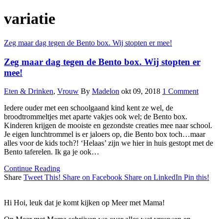
variatie
Zeg maar dag tegen de Bento box. Wij stopten er mee!
Zeg maar dag tegen de Bento box. Wij stopten er
mee!
Eten & Drinken
,
Vrouw
By
Madelon
okt 09, 2018
1 Comment
Iedere ouder met een schoolgaand kind kent ze wel, de
broodtrommeltjes met aparte vakjes ook wel; de Bento box.
Kinderen krijgen de mooiste en gezondste creaties mee naar school.
Je eigen lunchtrommel is er jaloers op, die Bento box toch…maar
alles voor de kids toch?! ‘Helaas’ zijn we hier in huis gestopt met de
Bento taferelen. Ik ga je ook…
Continue Reading
Share
Tweet This!
Share on Facebook
Share on LinkedIn
Pin this!
Hi Hoi, leuk dat je komt kijken op Meer met Mama!