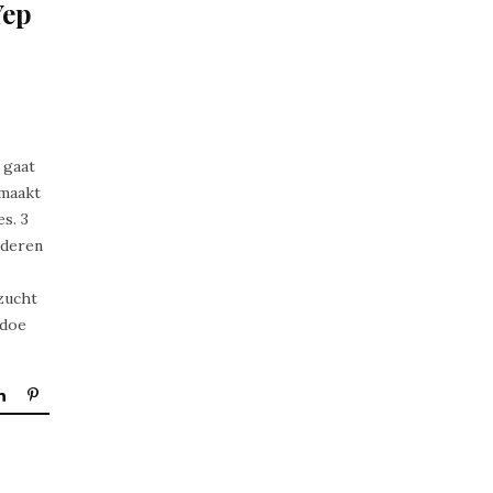
Yep
 gaat
emaakt
s. 3
nderen
zucht
 doe