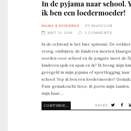
In de pyjama naar school. 
ik ben een loedermoeder!
MAMA & KINDEREN
BY
MADELON
MRT 21, 2018
3 COMMENTS
In de ochtend is het hier spitsuur. De wekker
vroeg, ontbijten, de kinderen moeten klaarg
worden voor school en de jongste moet de fle
kinderen spik en span en ik? Ik breng mijn ki
geregeld in mijn pyjama of sportlegging naar
school. Yep ik ben een loedermoeder! Gemak
Puur gemakzucht hoor, ik poets mijn tanden,
mijn haar,…
SHARE
CONTINUE READING