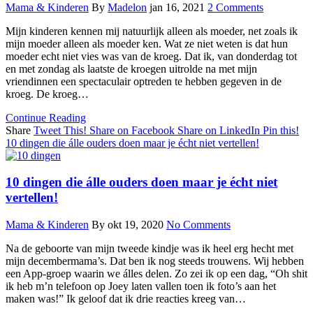
Mama & Kinderen
By
Madelon
jan 16, 2021
2 Comments
Mijn kinderen kennen mij natuurlijk alleen als moeder, net zoals ik
mijn moeder alleen als moeder ken. Wat ze niet weten is dat hun
moeder echt niet vies was van de kroeg. Dat ik, van donderdag tot
en met zondag als laatste de kroegen uitrolde na met mijn
vriendinnen een spectaculair optreden te hebben gegeven in de
kroeg. De kroeg…
Continue Reading
Share
Tweet This!
Share on Facebook
Share on LinkedIn
Pin this!
10 dingen die álle ouders doen maar je écht niet vertellen!
10 dingen die álle ouders doen maar je écht niet
vertellen!
Mama & Kinderen
By
okt 19, 2020
No Comments
Na de geboorte van mijn tweede kindje was ik heel erg hecht met
mijn decembermama’s. Dat ben ik nog steeds trouwens. Wij hebben
een App-groep waarin we álles delen. Zo zei ik op een dag, “Oh shit
ik heb m’n telefoon op Joey laten vallen toen ik foto’s aan het
maken was!” Ik geloof dat ik drie reacties kreeg van…