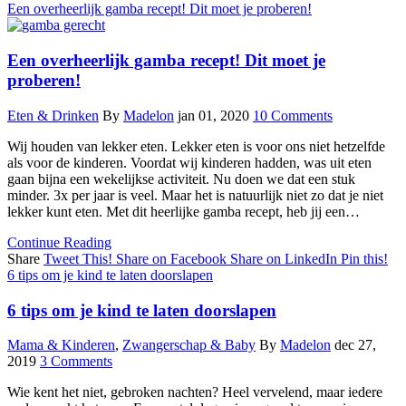
Een overheerlijk gamba recept! Dit moet je proberen!
Een overheerlijk gamba recept! Dit moet je
proberen!
Eten & Drinken
By
Madelon
jan 01, 2020
10 Comments
Wij houden van lekker eten. Lekker eten is voor ons niet hetzelfde
als voor de kinderen. Voordat wij kinderen hadden, was uit eten
gaan bijna een wekelijkse activiteit. Nu doen we dat een stuk
minder. 3x per jaar is veel. Maar het is natuurlijk niet zo dat je niet
lekker kunt eten. Met dit heerlijke gamba recept, heb jij een…
Continue Reading
Share
Tweet This!
Share on Facebook
Share on LinkedIn
Pin this!
6 tips om je kind te laten doorslapen
6 tips om je kind te laten doorslapen
Mama & Kinderen
,
Zwangerschap & Baby
By
Madelon
dec 27,
2019
3 Comments
Wie kent het niet, gebroken nachten? Heel vervelend, maar iedere