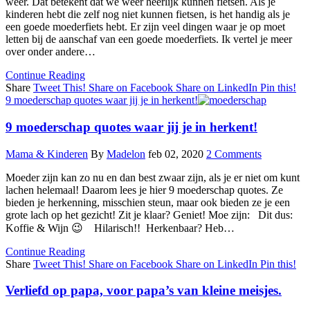
weer. Dat betekent dat we weer heerlijk kunnen fietsen. Als je
kinderen hebt die zelf nog niet kunnen fietsen, is het handig als je
een goede moederfiets hebt. Er zijn veel dingen waar je op moet
letten bij de aanschaf van een goede moederfiets. Ik vertel je meer
over onder andere…
Continue Reading
Share
Tweet This!
Share on Facebook
Share on LinkedIn
Pin this!
9 moederschap quotes waar jij je in herkent!
9 moederschap quotes waar jij je in herkent!
Mama & Kinderen
By
Madelon
feb 02, 2020
2 Comments
Moeder zijn kan zo nu en dan best zwaar zijn, als je er niet om kunt
lachen helemaal! Daarom lees je hier 9 moederschap quotes. Ze
bieden je herkenning, misschien steun, maar ook bieden ze je een
grote lach op het gezicht! Zit je klaar? Geniet! Moe zijn: Dit dus:
Koffie & Wijn 😉 Hilarisch!! Herkenbaar? Heb…
Continue Reading
Share
Tweet This!
Share on Facebook
Share on LinkedIn
Pin this!
Verliefd op papa, voor papa’s van kleine meisjes.