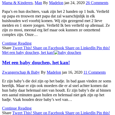
Mama & Kinderen
,
Man
By
Madelon
jan 24, 2020
26 Comments
Papa’s en hun dochters, vaak zijn het 2 handen op 1 buik. Verliefd
op papa en trouwen met papa dat zal waarschijnlijk in elk
huishouden wel voorbij komen. Wij zijn gezegend met 2 lieve
meiden en 1 stoere jongen. Verliefd Ik ben verliefd op allemaal. Ze
zijn zo mooi, meestal erg lief maar ook kunnen ze ontzettend
complex zijn. Onze…
Continue Reading
Share
Tweet This!
Share on Facebook
Share on LinkedIn
Pin this!
Met een baby douchen, het kan!
Met een baby douchen, het kan!
Zwangerschap & Baby
By
Madelon
jan 16, 2020
11 Comments
Er zijn baby’s die dol zijn op het badje. In bad gaan vinden ze soms
heerlijk. Maar er zijn ook moeders die er al snel achter komen dat
hun baby daar helemaal niet van houdt. Er zijn baby’s die al binnen
een aantal minuten gaan huilen en helemaal niet gek zijn op het
badje. Vaak houden deze baby’s wel van…
Continue Reading
Share
Tweet This!
Share on Facebook
Share on LinkedIn
Pin this!