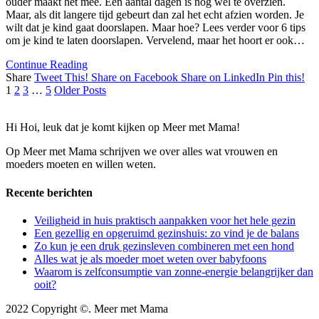
ouder maakt het mee. Een aantal dagen is nog wel te overzien.
Maar, als dit langere tijd gebeurt dan zal het echt afzien worden. Je
wilt dat je kind gaat doorslapen. Maar hoe? Lees verder voor 6 tips
om je kind te laten doorslapen. Vervelend, maar het hoort er ook…
Continue Reading
Share
Tweet This!
Share on Facebook
Share on LinkedIn
Pin this!
1
2
3
…
5
Older Posts
Hi Hoi, leuk dat je komt kijken op Meer met Mama!
Op Meer met Mama schrijven we over alles wat vrouwen en
moeders moeten en willen weten.
Recente berichten
Veiligheid in huis praktisch aanpakken voor het hele gezin
Een gezellig en opgeruimd gezinshuis: zo vind je de balans
Zo kun je een druk gezinsleven combineren met een hond
Alles wat je als moeder moet weten over babyfoons
Waarom is zelfconsumptie van zonne-energie belangrijker dan
ooit?
2022 Copyright ©. Meer met Mama