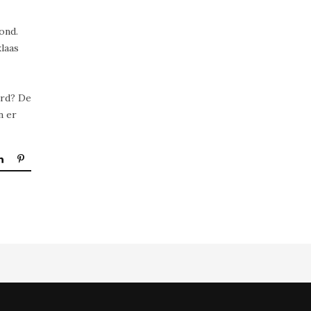
ond.
laas
erd? De
n er